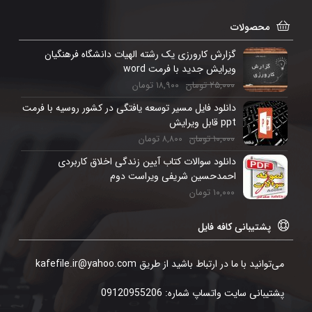
محصولات
گزارش کارورزی یک رشته الهیات دانشگاه فرهنگیان
ویرایش جدید با فرمت word
۲۵,۰۰۰
تومان
۱۸,۹۰۰
تومان
دانلود فایل مسیر توسعه یافتگی در کشور روسیه با فرمت
ppt قابل ویرایش
۱۰,۰۰۰
تومان
۸,۸۰۰
تومان
دانلود سوالات کتاب آیین زندگی اخلاق کاربردی
احمدحسین شریفی ویراست دوم
۱۰,۰۰۰
تومان
پشتیبانی کافه فایل
می‌توانید با ما در ارتباط باشید از طریق kafefile.ir@yahoo.com
پشتیبانی سایت واتساپ شماره: 09120955206