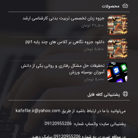
محصولات
جزوه زبان تخصصی تربیت بدنی کارشناسی ارشد
۳۸,۵۰۰
تومان
دانلود جزوه نگاهی بر کلاس های چند پایه ppt
۵,۵۰۰
تومان
تحقیقات حل مشکل رفتاری و روانی یکی از دانش
آموزان بوسیله ورزش
۵,۰۰۰
تومان
پشتیبانی کافه فایل
می‌توانید با ما در ارتباط باشید از طریق kafefile.ir@yahoo.com
پشتیبانی سایت واتساپ شماره: 09120955206
در مواقع ضروری به شماره 09120955206 پیامک دهید.