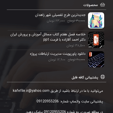
محصولات
جدیدترین طرح تفصیلی شهر زاهدان
۳۰,۰۰۰
تومان
۲۳,۰۰۰
تومان
خلاصه فصل هفتم کتاب مسائل آموزش و پرورش ایران
دکتر احمد آقازاده با فرمت ppt
۳۸,۵۰۰
تومان
دانلود پاورپوینت مدیریت ارتباطات پروژه
۲۰,۰۰۰
تومان
۱۲,۹۰۰
تومان
پشتیبانی کافه فایل
می‌توانید با ما در ارتباط باشید از طریق kafefile.ir@yahoo.com
پشتیبانی سایت واتساپ شماره: 09120955206
در مواقع ضروری به شماره 09120955206 پیامک دهید.