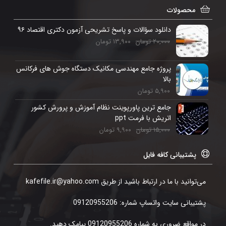
محصولات
دانلود سؤالات و پاسخ تشریحی آزمون دکتری اقتصاد ۹۶
۲۰,۰۰۰
تومان
۱۳,۹۰۰
تومان
پروژه جامع مهندسی مکانیک دستگاه جوش های فرکانس
بالا
۵,۹۰۰
تومان
جامع ترین پاورپوینت نظام آموزش و پرورش کشور
اتریش با فرمت ppt
۱۵,۰۰۰
تومان
۹,۹۰۰
تومان
پشتیبانی کافه فایل
می‌توانید با ما در ارتباط باشید از طریق kafefile.ir@yahoo.com
پشتیبانی سایت واتساپ شماره: 09120955206
در مواقع ضروری به شماره 09120955206 پیامک دهید.