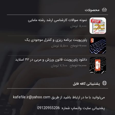
محصولات
نمونه سوالات کارشناسی ارشد رشته مامایی
۵,۰۰۰
تومان
پاورپوینت برنامه ریزی و کنترل موجودی یک
۷,۰۰۰
تومان
۵,۵۰۰
تومان
دانلود پاورپوینت قانون ورزش و مربی در ۴۲ اسلاید
۱۰,۰۰۰
تومان
۷,۹۰۰
تومان
پشتیبانی کافه فایل
می‌توانید با ما در ارتباط باشید از طریق kafefile.ir@yahoo.com
پشتیبانی سایت واتساپ شماره: 09120955206