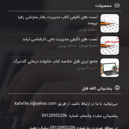
محصولات
تست های تالیفی کتاب مدیریت رفتار سازمانی زهرا
برومند
۵,۵۰۰
تومان
تست های تألیفی مدیریت مالی کارشناسی ارشد
۷,۰۰۰
تومان
۵,۹۰۰
تومان
جامع ترین فایل خلاصه کتاب خانواده درمانی گلدنبرگ
۳۰,۰۰۰
تومان
پشتیبانی کافه فایل
می‌توانید با ما در ارتباط باشید از طریق kafefile.ir@yahoo.com
پشتیبانی سایت واتساپ شماره: 09120955206
در مواقع ضروری به شماره 09120955206 پیامک دهید.