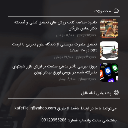
محصولات
دانلود خلاصه کتاب روش های تحقیق کیفی و آمیخته
دکتر عباس بازرگان
۱۵,۰۰۰
تومان
۱۱,۹۰۰
تومان
تحقیق مضرات موسیقی از دیدگاه علوم تجربی با فرمت
ppt در ۳۰ اسلاید
۳۰,۰۰۰
تومان
۱۹,۹۰۰
تومان
پروژه بررسی تأثیر بدهی صنعت بر ارزش بازار شرکتهای
پذیرفته شده در بورس اوراق بهادار تهران
۸,۰۰۰
تومان
۶,۹۰۰
تومان
پشتیبانی کافه فایل
می‌توانید با ما در ارتباط باشید از طریق kafefile.ir@yahoo.com
پشتیبانی سایت واتساپ شماره: 09120955206