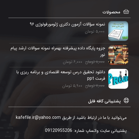
محصولات
نمونه سؤالات آزمون دکتری ژئومورفولوژی ۹۶
۵,۰۰۰
تومان
جزوه پایگاه داده پیشرفته بهمراه نمونه سوالات ارشد پیام
نور
۸,۰۰۰
تومان
۶,۰۰۰
تومان
دانلود تحقیق درس توسعه اقتصادی و برنامه ریزی با
فرمت ppt
۷,۰۰۰
تومان
۵,۹۰۰
تومان
پشتیبانی کافه فایل
می‌توانید با ما در ارتباط باشید از طریق kafefile.ir@yahoo.com
پشتیبانی سایت واتساپ شماره: 09120955206