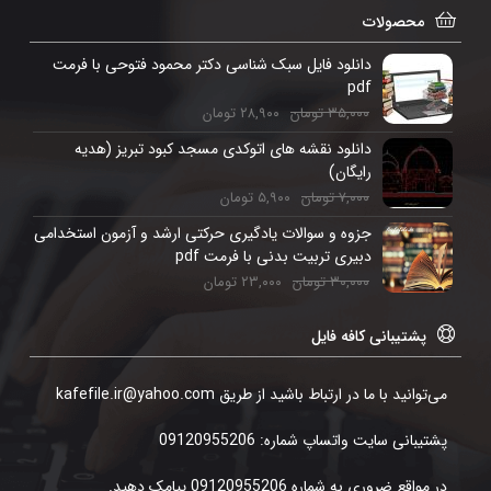
محصولات
دانلود فایل سبک شناسی دکتر محمود فتوحی با فرمت
pdf
۳۵,۰۰۰
تومان
۲۸,۹۰۰
تومان
دانلود نقشه های اتوکدی مسجد کبود تبریز (هدیه
رایگان)
۷,۰۰۰
تومان
۵,۹۰۰
تومان
جزوه و سوالات یادگیری حرکتی ارشد و آزمون استخدامی
دبیری تربیت بدنی با فرمت pdf
۳۰,۰۰۰
تومان
۲۳,۰۰۰
تومان
پشتیبانی کافه فایل
می‌توانید با ما در ارتباط باشید از طریق kafefile.ir@yahoo.com
پشتیبانی سایت واتساپ شماره: 09120955206
در مواقع ضروری به شماره 09120955206 پیامک دهید.