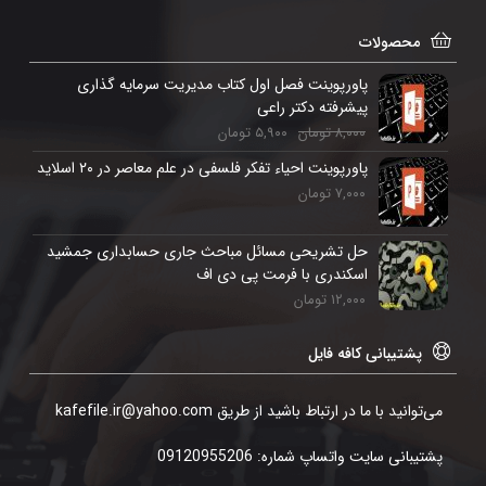
محصولات
پاورپوینت فصل اول کتاب مدیریت سرمایه گذاری
پیشرفته دکتر راعی
۸,۰۰۰
تومان
۵,۹۰۰
تومان
پاورپوینت احیاء تفکر فلسفی در علم معاصر در ۲۰ اسلاید
۷,۰۰۰
تومان
حل تشریحی مسائل مباحث جاری حسابداری جمشید
اسکندری با فرمت پی دی اف
۱۲,۰۰۰
تومان
پشتیبانی کافه فایل
می‌توانید با ما در ارتباط باشید از طریق kafefile.ir@yahoo.com
پشتیبانی سایت واتساپ شماره: 09120955206