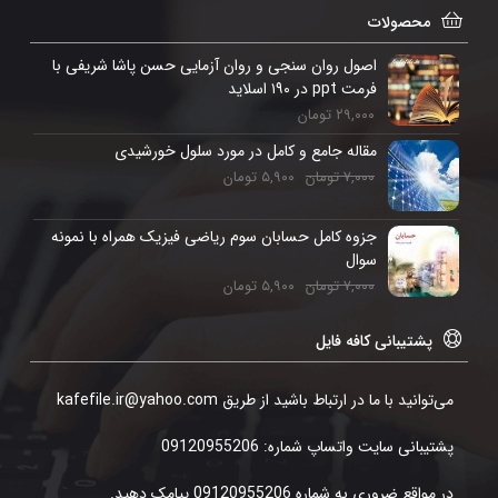
محصولات
اصول روان سنجی و روان آزمایی حسن پاشا شریفی با
فرمت ppt در ۱۹۰ اسلاید
۲۹,۰۰۰
تومان
مقاله جامع و کامل در مورد سلول خورشیدی
۷,۰۰۰
تومان
۵,۹۰۰
تومان
جزوه کامل حسابان سوم ریاضی فیزیک همراه با نمونه
سوال
۷,۰۰۰
تومان
۵,۹۰۰
تومان
پشتیبانی کافه فایل
می‌توانید با ما در ارتباط باشید از طریق kafefile.ir@yahoo.com
پشتیبانی سایت واتساپ شماره: 09120955206
در مواقع ضروری به شماره 09120955206 پیامک دهید.