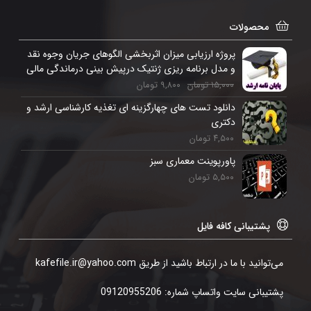
محصولات
پروژه ارزیابی میزان اثربخشی الگوهای جریان وجوه نقد
و مدل برنامه ریزی ژنتیک درپیش بینی درماندگی مالی
۱۵,۰۰۰
تومان
۹,۸۰۰
تومان
دانلود تست های چهارگزینه ای تغذیه کارشناسی ارشد و
دکتری
۴,۵۰۰
تومان
پاورپوینت معماری سبز
۵,۵۰۰
تومان
پشتیبانی کافه فایل
می‌توانید با ما در ارتباط باشید از طریق kafefile.ir@yahoo.com
پشتیبانی سایت واتساپ شماره: 09120955206