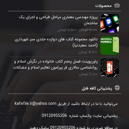
محصولات
پروژه مهندسی معماری مراحل طراحی و اجرای یک
ساختمان
۷,۰۰۰
تومان
۵,۵۰۰
تومان
دانلود مجموعه کتاب های دوازده جلدی سبز شهرداری‌
(احمد سعیدنیا)
۵,۹۰۰
تومان
پاورپوینت فصل پنجم کتاب خانواده در نگرش اسلام و
روانشناسی سالاری فر پیرامون تعالیم اسلام و مشکلات
خانوادگی
۶,۰۰۰
تومان
پشتیبانی کافه فایل
می‌توانید با ما در ارتباط باشید از طریق kafefile.ir@yahoo.com
پشتیبانی سایت واتساپ شماره: 09120955206
در مواقع ضروری به شماره 09120955206 پیامک دهید.