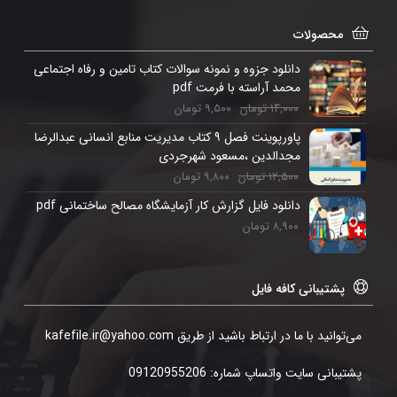
محصولات
دانلود جزوه و نمونه سوالات کتاب تامین و رفاه اجتماعی
محمد آراسته با فرمت pdf
۱۴,۰۰۰
تومان
۹,۵۰۰
تومان
پاورپوینت فصل ۹ کتاب مدیریت منابع انسانی عبدالرضا
مجدالدین ،مسعود شهرجردی
۱۲,۵۰۰
تومان
۹,۸۰۰
تومان
دانلود فایل گزارش کار آزمایشگاه مصالح ساختمانی pdf
۸,۹۰۰
تومان
پشتیبانی کافه فایل
می‌توانید با ما در ارتباط باشید از طریق kafefile.ir@yahoo.com
پشتیبانی سایت واتساپ شماره: 09120955206