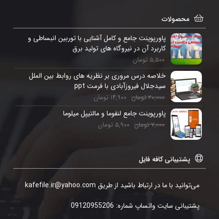
محصولات
پاورپوینت جامع و کامل آشنایی با توربین انبساطی و
کاربرد آن در نیروگاه های تولید برق
۵,۵۰۰
تومان
خلاصه درس مروری بر نظریه های روابط بین الملل
سیدجلال فیروزآبادی با فرمت ppt
۲۰,۰۰۰
تومان
۱۴,۹۰۰
تومان
پاورپوینت جامع لنفوما و مالتیپل میلوما
۷,۰۰۰
تومان
۵,۹۰۰
تومان
پشتیبانی کافه فایل
می‌توانید با ما در ارتباط باشید از طریق kafefile.ir@yahoo.com
پشتیبانی سایت واتساپ شماره: 09120955206