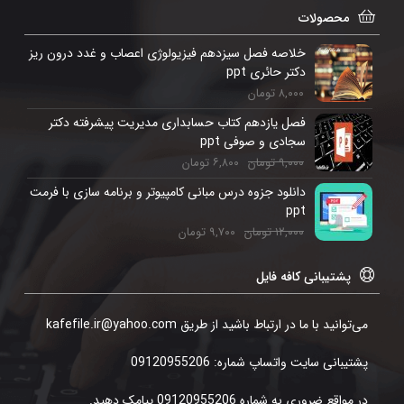
محصولات
خلاصه فصل سیزدهم فیزیولوژی اعصاب و غدد درون ریز
دکتر حائری ppt
۸,۰۰۰
تومان
فصل یازدهم کتاب حسابداری مدیریت پیشرفته دکتر
سجادی و صوفی ppt
۹,۰۰۰
تومان
۶,۸۰۰
تومان
دانلود جزوه درس مبانی کامپیوتر و برنامه سازی با فرمت
ppt
۱۲,۰۰۰
تومان
۹,۷۰۰
تومان
پشتیبانی کافه فایل
می‌توانید با ما در ارتباط باشید از طریق kafefile.ir@yahoo.com
پشتیبانی سایت واتساپ شماره: 09120955206
در مواقع ضروری به شماره 09120955206 پیامک دهید.