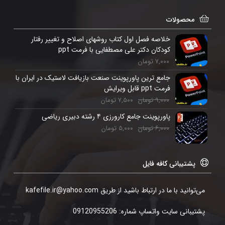
محصولات
خلاصه فصل اول کتاب روشهای اصلاح و تغییر رفتار
کودکان دکتر علی مصطفایی با فرمت ppt
۷,۰۰۰
تومان
جامع ترین پاورپوینت صنعت بازیافت لاستیک در ایران با
فرمت ppt قابل ویرایش
۹,۰۰۰
تومان
۷,۵۰۰
تومان
پاورپوینت جامع کارورزی ۴ رشته دبیری ریاضی
۶,۰۰۰
تومان
۵,۰۰۰
تومان
پشتیبانی کافه فایل
می‌توانید با ما در ارتباط باشید از طریق kafefile.ir@yahoo.com
پشتیبانی سایت واتساپ شماره: 09120955206