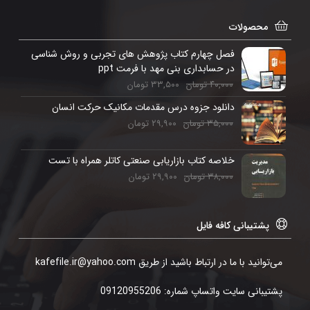
محصولات
فصل چهارم کتاب پژوهش های تجربی و روش شناسی
در حسابداری بنی مهد با فرمت ppt
۴۰,۰۰۰
تومان
۳۳,۵۰۰
تومان
دانلود جزوه درس مقدمات مکانیک حرکت انسان
۳۵,۰۰۰
تومان
۲۹,۹۰۰
تومان
خلاصه کتاب بازاریابی صنعتی کاتلر همراه با تست
۳۸,۰۰۰
تومان
۲۹,۹۰۰
تومان
پشتیبانی کافه فایل
می‌توانید با ما در ارتباط باشید از طریق kafefile.ir@yahoo.com
پشتیبانی سایت واتساپ شماره: 09120955206