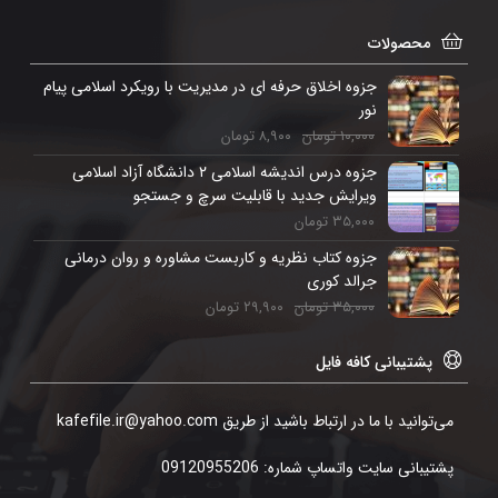
محصولات
جزوه اخلاق حرفه ای در مدیریت با رویکرد اسلامی پیام
نور
۱۰,۰۰۰
تومان
۸,۹۰۰
تومان
جزوه درس اندیشه اسلامی ۲ دانشگاه آزاد اسلامی
ویرایش جدید با قابلیت سرچ و جستجو
۳۵,۰۰۰
تومان
جزوه کتاب نظریه و کاربست مشاوره و روان درمانی
جرالد کوری
۳۵,۰۰۰
تومان
۲۹,۹۰۰
تومان
پشتیبانی کافه فایل
می‌توانید با ما در ارتباط باشید از طریق kafefile.ir@yahoo.com
پشتیبانی سایت واتساپ شماره: 09120955206