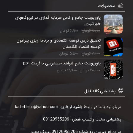
محصولات
پاورپوینت جامع و کامل سرمایه گذاری در نیروگاههای
خورشیدی
۸,۰۰۰
تومان
۶,۹۰۰
تومان
تحقیق درس توسعه اقتصادی و برنامه ریزی پیرامون
توسعه اقتصاد انگلستان
۷,۰۰۰
تومان
۵,۵۰۰
تومان
پاورپوینت جامع شواهد حسابرسی با فرمت ppt
۲۰,۰۰۰
تومان
۱۲,۹۰۰
تومان
پشتیبانی کافه فایل
می‌توانید با ما در ارتباط باشید از طریق kafefile.ir@yahoo.com
پشتیبانی سایت واتساپ شماره: 09120955206
در مواقع ضروری به شماره 09120955206 پیامک دهید.