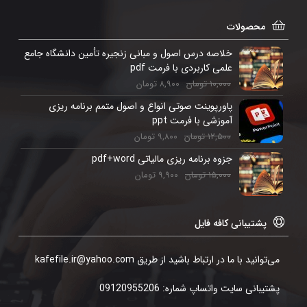
محصولات
خلاصه درس اصول و مبانی زنجیره تأمین دانشگاه جامع
علمی کاربردی با فرمت pdf
۱۰,۰۰۰
تومان
۸,۹۰۰
تومان
پاورپوینت صوتی انواع و اصول متمم برنامه ریزی
آموزشی با فرمت ppt
۱۲,۵۰۰
تومان
۹,۸۰۰
تومان
جزوه برنامه ریزی مالیاتی pdf+word
۱۵,۰۰۰
تومان
۹,۹۰۰
تومان
پشتیبانی کافه فایل
می‌توانید با ما در ارتباط باشید از طریق kafefile.ir@yahoo.com
پشتیبانی سایت واتساپ شماره: 09120955206