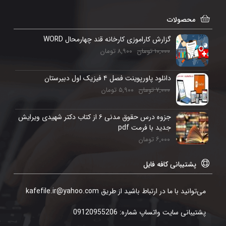
محصولات
گزارش کاراموزی کارخانه قند چهارمحال WORD
۱۰,۰۰۰
تومان
۸,۹۰۰
تومان
دانلود پاورپوینت فصل ۴ فیزیک اول دبیرستان
۷,۰۰۰
تومان
۵,۹۰۰
تومان
جزوه درس حقوق مدنی ۶ از کتاب دکتر شهیدی ویرایش
جدید با فرمت pdf
۶,۰۰۰
تومان
پشتیبانی کافه فایل
می‌توانید با ما در ارتباط باشید از طریق kafefile.ir@yahoo.com
پشتیبانی سایت واتساپ شماره: 09120955206