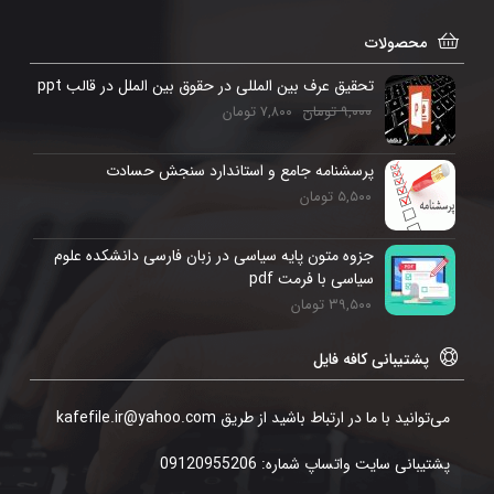
محصولات
تحقیق عرف بین المللی در حقوق بین الملل در قالب ppt
۹,۰۰۰
تومان
۷,۸۰۰
تومان
پرسشنامه جامع و استاندارد سنجش حسادت
۵,۵۰۰
تومان
جزوه متون پایه سیاسی در زبان فارسی دانشکده علوم
سیاسی با فرمت pdf
۳۹,۵۰۰
تومان
پشتیبانی کافه فایل
می‌توانید با ما در ارتباط باشید از طریق kafefile.ir@yahoo.com
پشتیبانی سایت واتساپ شماره: 09120955206