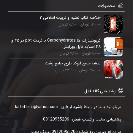
محصولات
خلاصه کتاب تعلیم و تربیت اسلامی ۲
۱۲,۰۰۰
تومان
۸,۹۰۰
تومان
کربوهیدرات ها Carbohydrates با فرمت ppt در ۴۵ و
۴۸ اسلاید قابل ویرایش
۹,۰۰۰
تومان
۷,۶۰۰
تومان
نقشه جامع اتوکد طرح جامع رشت
۳۰,۰۰۰
تومان
۲۳,۹۰۰
تومان
پشتیبانی کافه فایل
می‌توانید با ما در ارتباط باشید از طریق kafefile.ir@yahoo.com
پشتیبانی سایت واتساپ شماره: 09120955206
در مواقع ضروری به شماره 09120955206 پیامک دهید.