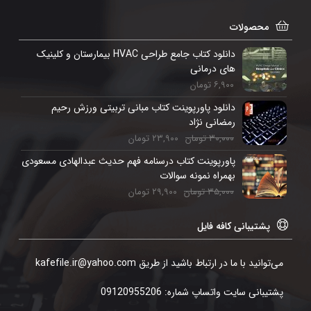
محصولات
دانلود کتاب جامع طراحی HVAC بیمارستان و کلینیک
های درمانی
۶,۹۰۰
تومان
دانلود پاورپوینت کتاب مبانی تربیتی ورزش رحیم
رمضانی‌ نژاد
۳۰,۰۰۰
تومان
۲۳,۹۰۰
تومان
پاورپوینت کتاب درسنامه فهم حدیث عبدالهادی مسعودی
بهمراه نمونه سوالات
۳۵,۰۰۰
تومان
۲۹,۹۰۰
تومان
پشتیبانی کافه فایل
می‌توانید با ما در ارتباط باشید از طریق kafefile.ir@yahoo.com
پشتیبانی سایت واتساپ شماره: 09120955206