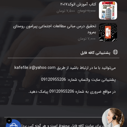
کتاب آموزش اتوکد۲۰۱۷
۱۱,۰۰۰
تومان
۷,۵۰۰
تومان
تحقیق درس مبانی مطالعات اجتماعی پیرامون روستای
بمرود
۷,۰۰۰
تومان
پشتیبانی کافه فایل
می‌توانید با ما در ارتباط باشید از طریق kafefile.ir@yahoo.com
پشتیبانی سایت واتساپ شماره: 09120955206
در مواقع ضروری به شماره 09120955206 پیامک دهید.
0
تمامی حقوق برای سایت کافه فایل محفوظ است و هر گونه کپی برداری موجب