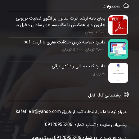
محصولات
پایان نامه ارشد اثرات لینالول بر الگوی فعالیت نورونی
حلزون و بر همکنش با مکانیسم های سلولی دخیل در
القای فعالیت صرعی
۷,۹۰۰
تومان
دانلود خلاصه درس خلاقیت هنری با فرمت pdf
۷,۰۰۰
تومان
۵,۹۰۰
تومان
دانلود کتاب مبانی راه آهن برقی
به زودی
پشتیبانی کافه فایل
می‌توانید با ما در ارتباط باشید از طریق kafefile.ir@yahoo.com
پشتیبانی سایت واتساپ شماره: 09120955206
در مواقع ضروری به شماره 09120955206 پیامک دهید.