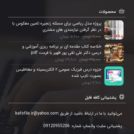
محصولات
پروژه مدل ریاضی برای مسئله زنجیره تامین معکوس با
در نظر گرفتن نیازمندی های مشتری
۷,۰۰۰
تومان
۵,۹۰۰
تومان
خلاصه کتاب مقدمه ای بر برنامه ریزی آموزشی و
درسی دکتر علی تقی پور ظهیر با فرمت pdf
۳۵,۰۰۰
تومان
۲۹,۹۰۰
تومان
جزوه درس فیزیک عمومی ۲ الکتریسیته و مغناطیس
بصورت تایپ شده
۷,۹۰۰
تومان
پشتیبانی کافه فایل
می‌توانید با ما در ارتباط باشید از طریق kafefile.ir@yahoo.com
پشتیبانی سایت واتساپ شماره: 09120955206