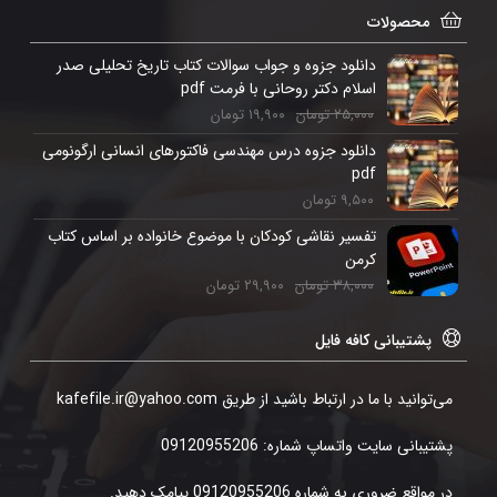
محصولات
دانلود جزوه و جواب سوالات کتاب تاریخ تحلیلی صدر
اسلام دکتر روحانی با فرمت pdf
۲۵,۰۰۰
تومان
۱۹,۹۰۰
تومان
دانلود جزوه درس مهندسی فاکتورهای انسانی ارگونومی
pdf
۹,۵۰۰
تومان
تفسیر نقاشی کودکان با موضوع خانواده بر اساس کتاب
کرمن
۳۸,۰۰۰
تومان
۲۹,۹۰۰
تومان
پشتیبانی کافه فایل
می‌توانید با ما در ارتباط باشید از طریق kafefile.ir@yahoo.com
پشتیبانی سایت واتساپ شماره: 09120955206
در مواقع ضروری به شماره 09120955206 پیامک دهید.