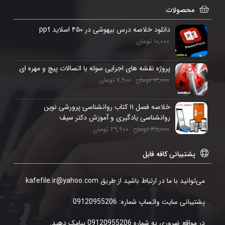
محصولات
دانلود خلاصه درس بیهوشی در ۴۵۰ اسلاید ppt
۱۰,۰۰۰
تومان
پروژه نقشه های اجرایی سوله با اتصالات پیچ و مهره ای
۱۲,۰۰۰
تومان
۷,۹۰۰
تومان
خلاصه فصل ۱۱ کتاب روانشناسی پرورشی نوین
روانشناسی یادگیری و آموزش دکتر سیف
۳۸,۰۰۰
تومان
۲۹,۹۰۰
تومان
پشتیبانی کافه فایل
می‌توانید با ما در ارتباط باشید از طریق kafefile.ir@yahoo.com
پشتیبانی سایت واتساپ شماره: 09120955206
در مواقع ضروری به شماره 09120955206 پیامک دهید.