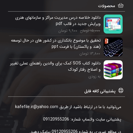
محصولات
دانلود خلاصه درس مدیریت مراکز و سازمانهای هنری
ویرایش جدید در قالب pdf
۱۵,۰۰۰
تومان
۹,۹۰۰
تومان
تحقیق با موضوع بانکداری در کشور های در حال توسعه
(هند و پاکستان) با فرمت ppt
۱۳,۸۰۰
تومان
دانلود کتاب SOS کمک برای والدین راهنمای عملی تغییر
و اصلاح رفتار کودک
به زودی
پشتیبانی کافه فایل
می‌توانید با ما در ارتباط باشید از طریق kafefile.ir@yahoo.com
پشتیبانی سایت واتساپ شماره: 09120955206
در مواقع ضروری به شماره 09120955206 پیامک دهید.