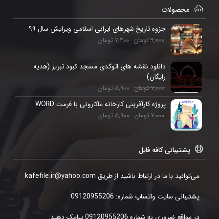
محصولات
جزوه تاریخ شهرهای ایرانی اسلامی ویرایش سال ۹۹
۹,۸۰۰
تومان
۷,۴۰۰
تومان
دانلود نقشه های اتوکدی مسجد کبود تبریز (هدیه
رایگان)
۷,۰۰۰
تومان
۵,۹۰۰
تومان
پروژه کارآفرینی کارخانه ماکارونی با فرمت WORD
۷,۰۰۰
تومان
۵,۹۰۰
تومان
پشتیبانی کافه فایل
می‌توانید با ما در ارتباط باشید از طریق kafefile.ir@yahoo.com
پشتیبانی سایت واتساپ شماره: 09120955206
در مواقع ضروری به شماره 09120955206 پیامک دهید.