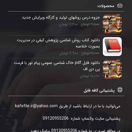
محصولات
جزوه درس روشهای تولید و کارگاه ویرایش جدید
۹,۸۰۰
تومان
۷,۲۰۰
تومان
دانلود کتاب روش شناسی پژوهش کیفی در مدیریت
بصورت خلاصه
۸,۰۰۰
تومان
۶,۹۰۰
تومان
دانلود فایل pdf خاک شناسی عمومی پیام نور با فرمت
پی دی اف
۱۰,۰۰۰
تومان
پشتیبانی کافه فایل
می‌توانید با ما در ارتباط باشید از طریق kafefile.ir@yahoo.com
پشتیبانی سایت واتساپ شماره: 09120955206
در مواقع ضروری به شماره 09120955206 پیامک دهید.