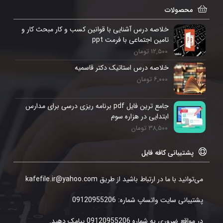
محصولات
خلاصه درس آشنایی با قوانین کسب و کار مبحث کار و
تامین اجتماعی با فرمت ppt
۱۲,۵۰۰
تومان
خلاصه درس استاتیک دکتر قاسمیه
۶,۰۰۰
تومان
جامع ترین فایل pdf برنامه ریزی درسی برای مدارس
ابتدایی در هزاره سوم
۳۸,۵۰۰
تومان
پشتیبانی کافه فایل
می‌توانید با ما در ارتباط باشید از طریق kafefile.ir@yahoo.com
پشتیبانی سایت واتساپ شماره: 09120955206
در مواقع ضروری به شماره 09120955206 پیامک دهید.