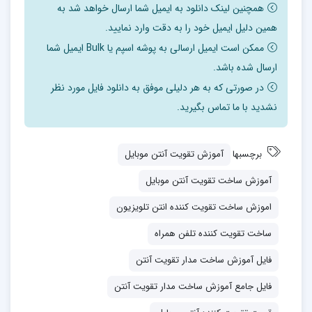
همچنین لینک دانلود به ایمیل شما ارسال خواهد شد به
همین دلیل ایمیل خود را به دقت وارد نمایید.
اگر شما نیز به دنبال تعویض آنتن تلویزیون خود هستید
ممکن است ایمیل ارسالی به پوشه اسپم یا Bulk ایمیل شما
پیشنهاد می کنیم آموزش امروز انزل وب را برای ساخت آنتن
ارسال شده باشد.
تلویزیون و تقویت سیگنال دهی و دریافت کانال های بیش تر
در صورتی که به هر دلیلی موفق به دانلود فایل مورد نظر
دنبال کنید.
نشدید با ما تماس بگیرید.
چه از تلویزیون های آنالوگ و معمولی قدیمی استفاده کنید و
یا محتوای دیجیتال را با استفاده از تلویزیون های هوشمند
برچسبها
آموزش تقویت آنتن موبایل
مشاهده می کنید کیفیت تصویر وابسته به آنتنی است که به
آموزش ساخت تقویت آنتن موبایل
دستگاه شما متصل شده است. انواع و اقسام مدل های آنتن
اموزش ساخت تقویت کننده انتن تلویزیون
در بازار موجود است که سیگنال دهی را تقویت می کنند و
ساخت تقویت کننده تلفن همراه
تجربه بهتری از مشاهده تلویزیون را برای افراد رقم می زنند؛ اما
فایل آموزش ساخت مدار تقویت آنتن
شاید کم تر آنتنی مشابه با آنتن فوق العاده هاورمن وجود
داشته باشد که بتواند با الگوی خاص خود پخش دیجیتال و
فایل جامع آموزش ساخت مدار تقویت آنتن
HD کانال ها را با این کیفیت ممکن کند. ساخت این آنتن به