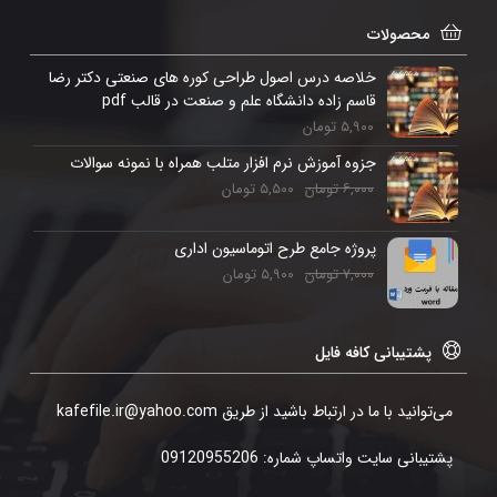
۲- دریافت از طریق دانلود
محصولات
شما می توانید سفارش فایل را به روشهای زیر پرداخت نمایید
.
خلاصه درس اصول طراحی کوره های صنعتی دکتر رضا
قاسم زاده دانشگاه علم و صنعت در قالب pdf
۱- واریز به حساب یا کارت به کارت
۵,۹۰۰
تومان
جزوه آموزش نرم افزار متلب همراه با نمونه سوالات
۲- پرداخت آنلاین
۶,۰۰۰
تومان
۵,۵۰۰
تومان
برای پرداخت از کلیه کارتهای عضو شتاب میتوانید استفاده
پروژه جامع طرح اتوماسیون اداری
نمائید.
۷,۰۰۰
تومان
۵,۹۰۰
تومان
بعد از پرداخت آنلاین لینک دانلود فعال و نمایش داده میشود،
همچنین یک نسخه از فایل همان لحظه به ایمیل شما ارسال
پشتیبانی کافه فایل
میگردد. در صورت بروز هر مشکلی، میتوانید از طریق تماس با
می‌توانید با ما در ارتباط باشید از طریق kafefile.ir@yahoo.com
ما پیغام بگذارید و یا در واتساپ شماره ۰۹۱۲۰۹۵۵۲۰۶ با ما در
تماس باشید تا مشکلات خرید شما بررسی شود.
پشتیبانی سایت واتساپ شماره: 09120955206