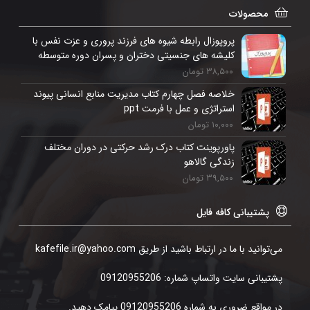
محصولات
پروپوزال رابطه شیوه های فرزند پروری و عزت نفس با
کلیشه های جنسیتی دختران و پسران دوره متوسطه
۳۸,۵۰۰
تومان
خلاصه فصل چهارم کتاب مدیریت منابع انسانی پیوند
استراتژی و عمل با فرمت ppt
۱۰,۰۰۰
تومان
پاورپوینت کتاب درک رشد حرکتی در دوران مختلف
زندگی گالاهو
۳۹,۵۰۰
تومان
پشتیبانی کافه فایل
می‌توانید با ما در ارتباط باشید از طریق kafefile.ir@yahoo.com
پشتیبانی سایت واتساپ شماره: 09120955206
در مواقع ضروری به شماره 09120955206 پیامک دهید.