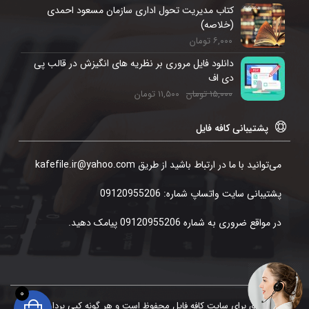
کتاب مدیریت تحول اداری سازمان مسعود احمدی
(خلاصه)
۶,۰۰۰
تومان
دانلود فایل مروری بر نظریه های انگیزش در قالب پی
دی اف
۱۵,۰۰۰
تومان
۱۱,۵۰۰
تومان
پشتیبانی کافه فایل
می‌توانید با ما در ارتباط باشید از طریق kafefile.ir@yahoo.com
پشتیبانی سایت واتساپ شماره: 09120955206
در مواقع ضروری به شماره 09120955206 پیامک دهید.
0
تمامی حقوق برای سایت کافه فایل محفوظ است و هر گونه کپی برداری موجب